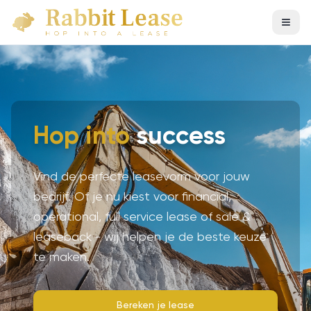
Hop into
success
Vind de perfecte leasevorm voor jouw
bedrijf. Of je nu kiest voor financial,
operational, full service lease of sale &
leaseback - wij helpen je de beste keuze
te maken.
Bereken je lease