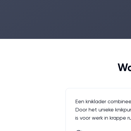
Wa
Een kniklader combine
Door het unieke knikpun
is voor werk in krappe r