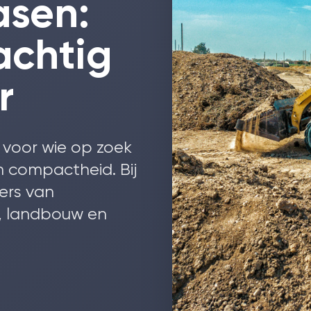
asen:
achtig
r
l voor wie op zoek
n compactheid. Bij
ers van
, landbouw en