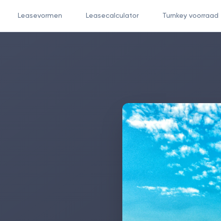
Leasevormen
Leasecalculator
Turnkey voorraad