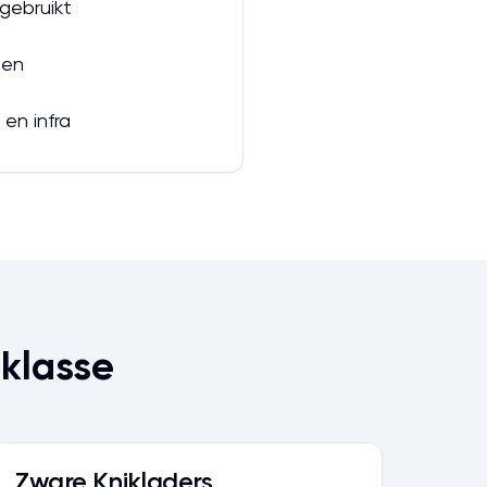
gebruikt
sen
en infra
sklasse
Zware Knikladers