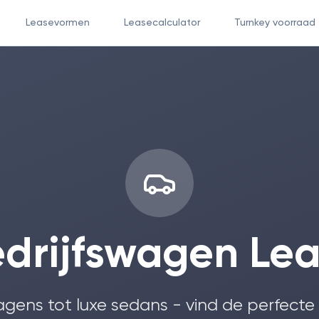
Leasevormen
Leasecalculator
Turnkey voorraad
drijfswagen Le
agens tot luxe sedans - vind de perfecte