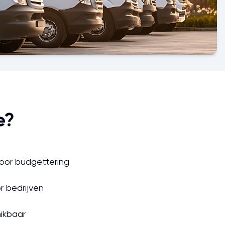
e?
oor budgettering
r bedrijven
ikbaar