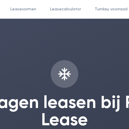
Leasevormen
Leasecalculator
Turnkey voorraad
agen leasen bij 
Lease