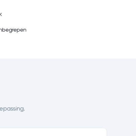
k
inbegrepen
epassing.