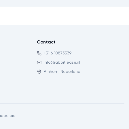
Contact
+31 6 10873539
info@rabbitlease.nl
Arnhem, Nederland
iebeleid