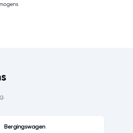
ermogens
ns
g.
Bergingswagen