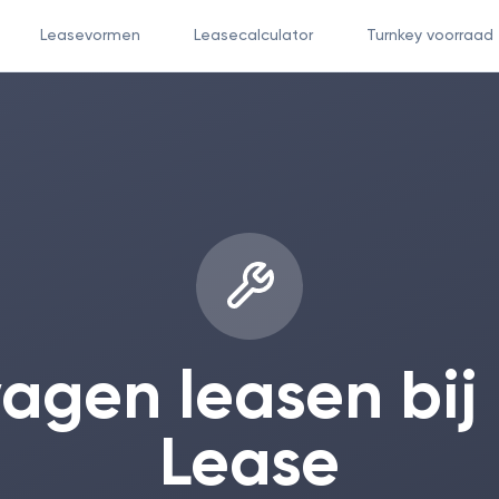
Leasevormen
Leasecalculator
Turnkey voorraad
agen leasen bij
Lease